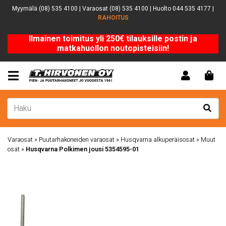
Myymälä (08) 535 4100 | Varaosat (08) 535 4100 | Huolto 044 535 4177 |
RAHOITUS
Ilmainen toimitus yli 250€ tilauksille postin ja
matkahuollon noutopisteisiin!
Varaosat
»
Puutarhakoneiden varaosat
»
Husqvarna alkuperäisosat
»
Muut
osat
»
Husqvarna Polkimen jousi 5354595-01