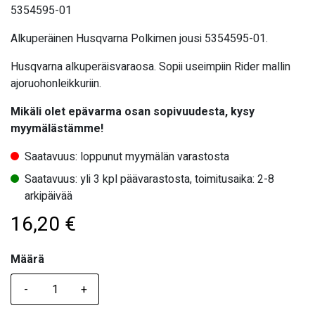
5354595-01
Alkuperäinen Husqvarna Polkimen jousi 5354595-01.
Husqvarna alkuperäisvaraosa. Sopii useimpiin Rider mallin
ajoruohonleikkuriin.
Mikäli olet epävarma osan sopivuudesta, kysy
myymälästämme!
Saatavuus: loppunut myymälän varastosta
Saatavuus: yli 3 kpl päävarastosta, toimitusaika: 2-8
arkipäivää
16,20
€
Määrä
Määrä