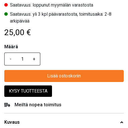
Saatavuus: loppunut myymälän varastosta
Saatavuus: yli 3 kpl päävarastosta, toimitusaika: 2-8
arkipäivää
25,00
€
Määrä
Määrä
Lisää ostoskoriin
KYSY TUOTTEESTA
Meiltä nopea toimitus
Kuvaus