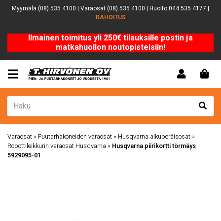
Myymälä (08) 535 4100 | Varaosat (08) 535 4100 | Huolto 044 535 4177 |
RAHOITUS
Ilmainen toimitus yli 250€ tilauksille postin ja
matkahuollon noutopisteisiin!
Varaosat
»
Puutarhakoneiden varaosat
»
Husqvarna alkuperäisosat
»
Robottileikkurin varaosat Husqvarna
»
Husqvarna piirikortti törmäys
5929095-01