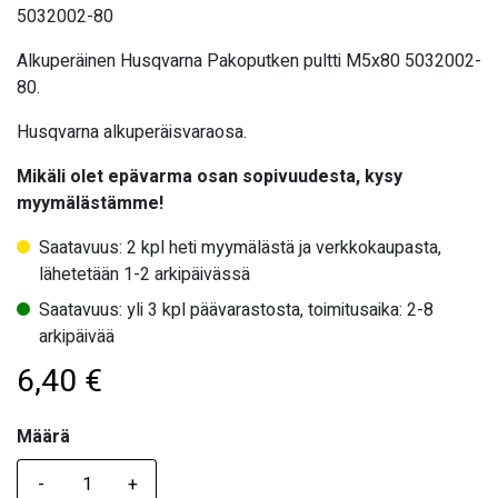
5032002-80
Alkuperäinen Husqvarna Pakoputken pultti M5x80 5032002-
80.
Husqvarna alkuperäisvaraosa.
Mikäli olet epävarma osan sopivuudesta, kysy
myymälästämme!
Saatavuus: 2 kpl heti myymälästä ja verkkokaupasta,
lähetetään 1-2 arkipäivässä
Saatavuus: yli 3 kpl päävarastosta, toimitusaika: 2-8
arkipäivää
6,40
€
Määrä
Määrä