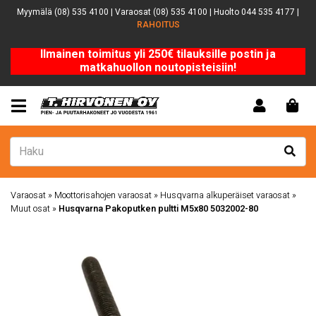
Myymälä (08) 535 4100 | Varaosat (08) 535 4100 | Huolto 044 535 4177 |
RAHOITUS
Ilmainen toimitus yli 250€ tilauksille postin ja
matkahuollon noutopisteisiin!
Varaosat
»
Moottorisahojen varaosat
»
Husqvarna alkuperäiset varaosat
»
Muut osat
»
Husqvarna Pakoputken pultti M5x80 5032002-80