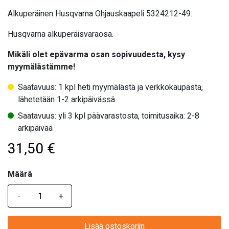
Alkuperäinen Husqvarna Ohjauskaapeli 5324212-49.
Husqvarna alkuperäisvaraosa.
Mikäli olet epävarma osan sopivuudesta, kysy
myymälästämme!
Saatavuus: 1 kpl heti myymälästä ja verkkokaupasta,
lähetetään 1-2 arkipäivässä
Saatavuus: yli 3 kpl päävarastosta, toimitusaika: 2-8
arkipäivää
31,50
€
Määrä
Määrä
Lisää ostoskoriin