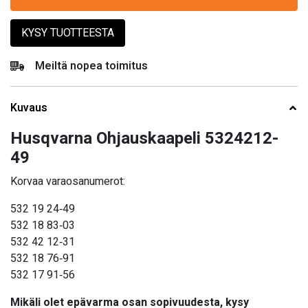
KYSY TUOTTEESTA
Meiltä nopea toimitus
Kuvaus
Husqvarna Ohjauskaapeli 5324212-
49
Korvaa varaosanumerot:
532 19 24‑49
532 18 83‑03
532 42 12‑31
532 18 76‑91
532 17 91‑56
Mikäli olet epävarma osan sopivuudesta, kysy