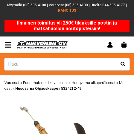
Myymälä (08) 535 4100 | Varaosat (08) 535 4100 | Huolto 044 535 4177 |
RAHOITUS
Ilmainen toimitus yli 250€ tilauksille postin ja
matkahuollon noutopisteisiin!
Varaosat
»
Puutarhakoneiden varaosat
»
Husqvarna alkuperäisosat
»
Muut
osat
»
Husqvarna Ohjauskaapeli 5324212-49