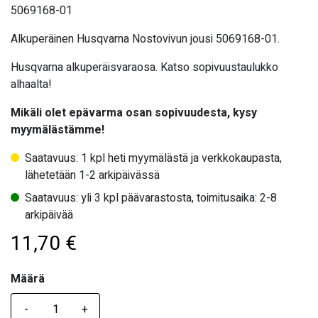
5069168-01
Alkuperäinen Husqvarna Nostovivun jousi 5069168-01.
Husqvarna alkuperäisvaraosa. Katso sopivuustaulukko
alhaalta!
Mikäli olet epävarma osan sopivuudesta, kysy
myymälästämme!
Saatavuus: 1 kpl heti myymälästä ja verkkokaupasta,
lähetetään 1-2 arkipäivässä
Saatavuus: yli 3 kpl päävarastosta, toimitusaika: 2-8
arkipäivää
11,70
€
Määrä
Määrä