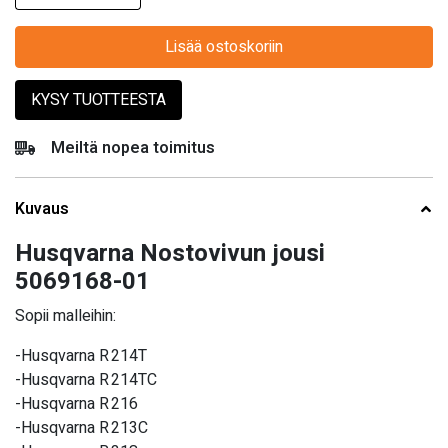
Lisää ostoskoriin
KYSY TUOTTEESTA
Meiltä nopea toimitus
Kuvaus
Husqvarna Nostovivun jousi
5069168-01
Sopii malleihin:
-Husqvarna R 214T
-Husqvarna R 214TC
-Husqvarna R 216
-Husqvarna R 213C