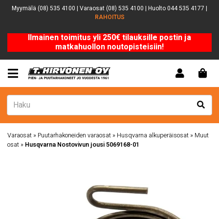
Myymälä (08) 535 4100 | Varaosat (08) 535 4100 | Huolto 044 535 4177 |
RAHOITUS
Ilmainen toimitus yli 250€ tilauksille postin ja
matkahuollon noutopisteisiin!
Varaosat
»
Puutarhakoneiden varaosat
»
Husqvarna alkuperäisosat
»
Muut
osat
»
Husqvarna Nostovivun jousi 5069168-01