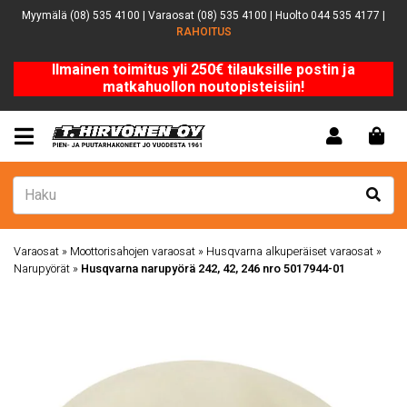
Myymälä (08) 535 4100 | Varaosat (08) 535 4100 | Huolto 044 535 4177 |
RAHOITUS
Ilmainen toimitus yli 250€ tilauksille postin ja
matkahuollon noutopisteisiin!
Varaosat
»
Moottorisahojen varaosat
»
Husqvarna alkuperäiset varaosat
»
Narupyörät
»
Husqvarna narupyörä 242, 42, 246 nro 5017944-01