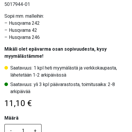
5017944-01
Sopii mm. malleihin:
– Husqvarna 242
– Husqvarna 42
– Husqvarna 246
Mikäli olet epävarma osan sopivuudesta, kysy
myymälästämme!
Saatavuus: 1 kpl heti myymälästä ja verkkokaupasta,
lähetetään 1-2 arkipäivässä
Saatavuus: yli 3 kpl päävarastosta, toimitusaika: 2-8
arkipäivää
11,10
€
Määrä
Määrä