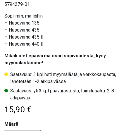
5794279-01
Sopii mm. malleihin:
– Husqvarna 135
– Husqvarna 435
– Husqvarna 435 II
– Husqvarna 440 II
Mikäli olet epävarma osan sopivuudesta, kysy
myymälästämme!
Saatavuus: 3 kpl heti myymälästä ja verkkokaupasta,
lähetetään 1-2 arkipäivässä
Saatavuus: yli 3 kpl päävarastosta, toimitusaika: 2-8
arkipäivää
15,90
€
Määrä
Määrä