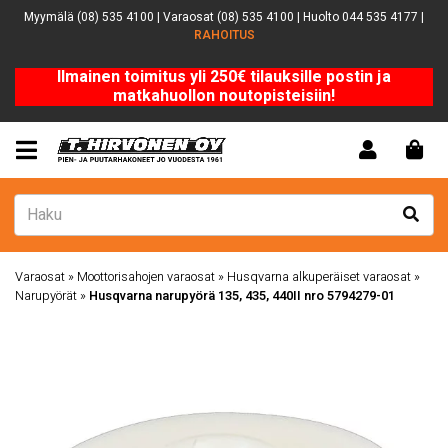
Myymälä (08) 535 4100 | Varaosat (08) 535 4100 | Huolto 044 535 4177 |
RAHOITUS
Ilmainen toimitus yli 250€ tilauksille postin ja
matkahuollon noutopisteisiin!
Varaosat
»
Moottorisahojen varaosat
»
Husqvarna alkuperäiset varaosat
»
Narupyörät
»
Husqvarna narupyörä 135, 435, 440II nro 5794279-01