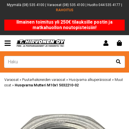
Myymälä (08) 535 4100 | Varaosat (08) 535 4100 | Huolto 044 535 4177 |
RAHOITUS
Ilmainen toimitus yli 250€ tilauksille postin ja
matkahuollon noutopisteisiin!
Varaosat
»
Puutarhakoneiden varaosat
»
Husqvarna alkuperäisosat
»
Muut
osat
»
Husqvarna Mutteri M10x1 5032210-02