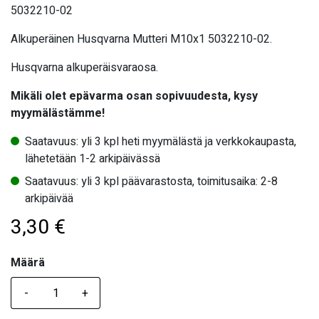
5032210-02
Alkuperäinen Husqvarna Mutteri M10x1 5032210-02.
Husqvarna alkuperäisvaraosa.
Mikäli olet epävarma osan sopivuudesta, kysy
myymälästämme!
Saatavuus: yli 3 kpl heti myymälästä ja verkkokaupasta,
lähetetään 1-2 arkipäivässä
Saatavuus: yli 3 kpl päävarastosta, toimitusaika: 2-8
arkipäivää
3,30
€
Määrä
Määrä