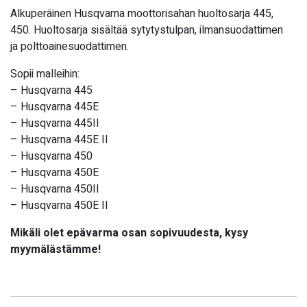
Alkuperäinen Husqvarna moottorisahan huoltosarja 445,
450. Huoltosarja sisältää sytytystulpan, ilmansuodattimen
ja polttoainesuodattimen.
Sopii malleihin:
– Husqvarna 445
– Husqvarna 445E
– Husqvarna 445II
– Husqvarna 445E II
– Husqvarna 450
– Husqvarna 450E
– Husqvarna 450II
– Husqvarna 450E II
Mikäli olet epävarma osan sopivuudesta, kysy
myymälästämme!