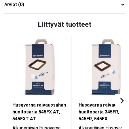
Arviot (0)
Liittyvät tuotteet
Husqvarna raivaussahan
Husqvarna raivaussah
huoltosarja 545FX AT,
huoltosarja 345FR,
545FXT AT
545FR, 545FX
Alkuperäinen Husqvarna
Alkuperäinen Husqvarna