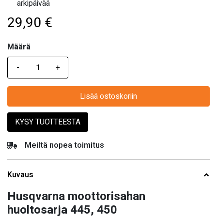
arkipäivää
29,90
€
Määrä
Määrä
Lisää ostoskoriin
KYSY TUOTTEESTA
Meiltä nopea toimitus
Kuvaus
Husqvarna moottorisahan
huoltosarja 445, 450