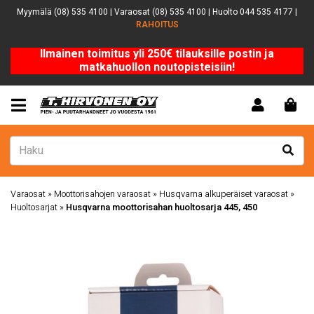
Myymälä (08) 535 4100 | Varaosat (08) 535 4100 | Huolto 044 535 4177 |
RAHOITUS
Ilmainen toimitus yli 250€ tilauksille postin ja
matkahuollon noutopisteisiin!
Varaosat
»
Moottorisahojen varaosat
»
Husqvarna alkuperäiset varaosat
»
Huoltosarjat
»
Husqvarna moottorisahan huoltosarja 445, 450