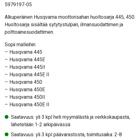
5979197-05
Alkuperäinen Husqvarna moottorisahan huoltosarja 445, 450.
Huoltosarja sisältää sytytystulpan, ilmansuodattimen ja
polttoainesuodattimen.
Sopii malleihin:
– Husqvarna 445
– Husqvarna 445E
– Husqvarna 445II
– Husqvarna 445E II
– Husqvarna 450
– Husqvarna 450E
– Husqvarna 450II
– Husqvarna 450E II
Saatavuus: yli 3 kpl heti myymälästä ja verkkokaupasta,
lähetetään 1-2 arkipäivässä
Saatavuus: yli 3 kpl päävarastosta, toimitusaika: 2-8