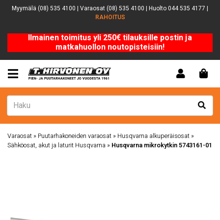
Myymälä (08) 535 4100 | Varaosat (08) 535 4100 | Huolto 044 535 4177 |
RAHOITUS
Ilmainen toimitus yli 250€ tilauksille postin ja
matkahuollon noutopisteisiin!
Varaosat
»
Puutarhakoneiden varaosat
»
Husqvarna alkuperäisosat
»
Sähköosat, akut ja laturit Husqvarna
»
Husqvarna mikrokytkin 5743161-01