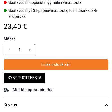
Saatavuus: loppunut myymälän varastosta
Saatavuus: yli 3 kpl päävarastosta, toimitusaika: 2-8
arkipäivää
23,40
€
Määrä
Määrä
Lisää ostoskoriin
KYSY TUOTTEESTA
Meiltä nopea toimitus
Kuvaus