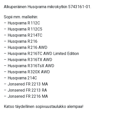
Alkuperäinen Husqvarna mikrokytkin 5743161-01.
Sopii mm. malleihin:
– Husqvarna R 112C
– Husqvarna R 112C5
– Husqvarna R 214TC
– Husqvarna R 216
– Husqvarna R 216 AWD
– Husqvarna R 216TC AWD Limited Edition
– Husqvarna R 316TX AWD
– Husqvarna R 316TsX AWD
– Husqvarna R 320X AWD
– Husqvarna 214C
– Jonsered FR 2213 MA
– Jonsered FR 2213 RA
– Jonsered FR 2216 MA
Katso täydellinen sopivuustaulukko alempaa!