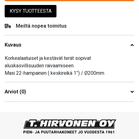
KYSY TUOTTEESTA
Meiltä nopea toimitus
Kuvaus
Korkealaatuiset ja kestävät terät sopivat
aluskasvillisuuden raivaamiseen.
Maxi 22-hampainen ( keskireikä 1″) / Ø200mm
Arviot (0)