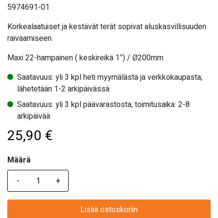
5974691-01
Korkealaatuiset ja kestävät terät sopivat aluskasvillisuuden
raivaamiseen.
Maxi 22-hampainen ( keskireikä 1″) / Ø200mm
Saatavuus: yli 3 kpl heti myymälästä ja verkkokaupasta,
lähetetään 1-2 arkipäivässä
Saatavuus: yli 3 kpl päävarastosta, toimitusaika: 2-8
arkipäivää
25,90
€
Määrä
Määrä
Lisää ostoskoriin