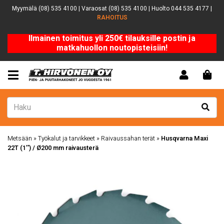
Myymälä (08) 535 4100 | Varaosat (08) 535 4100 | Huolto 044 535 4177 |
RAHOITUS
Ilmainen toimitus yli 250€ tilauksille postin ja
matkahuollon noutopisteisiin!
Metsään
»
Työkalut ja tarvikkeet
»
Raivaussahan terät
»
Husqvarna Maxi
22T (1″) / Ø200 mm raivausterä