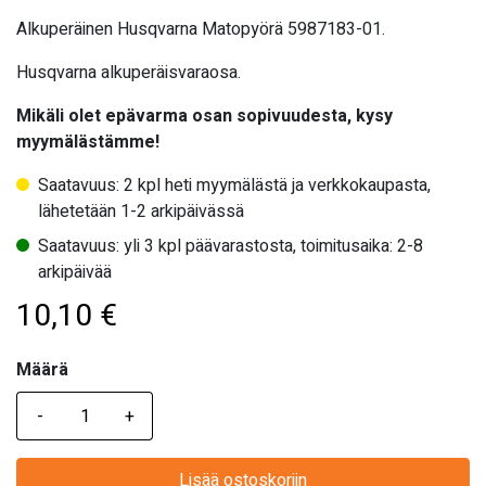
Alkuperäinen Husqvarna Matopyörä 5987183-01.
Husqvarna alkuperäisvaraosa.
Mikäli olet epävarma osan sopivuudesta, kysy
myymälästämme!
Saatavuus: 2 kpl heti myymälästä ja verkkokaupasta,
lähetetään 1-2 arkipäivässä
Saatavuus: yli 3 kpl päävarastosta, toimitusaika: 2-8
arkipäivää
10,10
€
Määrä
Määrä
Lisää ostoskoriin