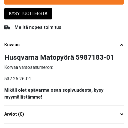
KYSY TUOTTEESTA
Meiltä nopea toimitus
Kuvaus
Husqvarna Matopyörä 5987183-01
Korvaa varaosanumeron:
537 25 26‑01
Mikäli olet epävarma osan sopivuudesta, kysy
myymälästämme!
Arviot (0)