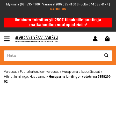
Myymälä (08) 535 4100 | Varaosat (08) 535 4100 | Huolto 044 535 4177 |
RAHOITUS
Ilmainen toimitus yli 250€ tilauksille postin ja
matkahuollon noutopisteisiin!
Varaosat
»
Puutarhakoneiden varaosat
»
Husqvarna alkuperäisosat
»
Hihnat lumilingot Husqvarna
»
Husqvarna lumilingon vetohihna 5858299-
02