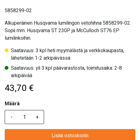
5858299-02
Alkuperäinen Husqvarna lumilingon vetohihna 5858299-02.
Sopii mm. Husqvarna ST 230P ja McCulloch ST76 EP
lumilinkoihin.
Saatavuus: 3 kpl heti myymälästä ja verkkokaupasta,
lähetetään 1-2 arkipäivässä
Saatavuus: yli 3 kpl päävarastosta, toimitusaika: 2-8
arkipäivää
43,70
€
Määrä
Määrä
Lisää ostoskoriin