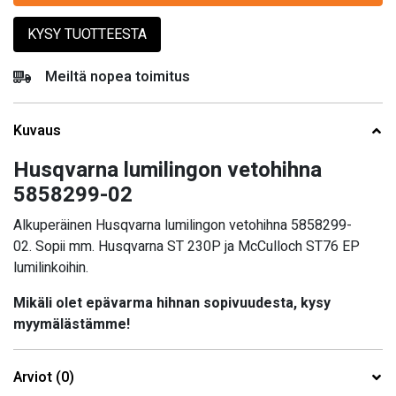
KYSY TUOTTEESTA
Meiltä nopea toimitus
Kuvaus
Husqvarna lumilingon vetohihna
5858299-02
Alkuperäinen Husqvarna lumilingon vetohihna 5858299-
02. Sopii mm. Husqvarna ST 230P ja McCulloch ST76 EP
lumilinkoihin.
Mikäli olet epävarma hihnan sopivuudesta, kysy
myymälästämme!
Arviot (0)