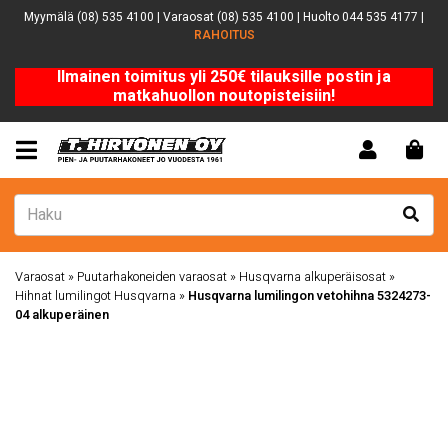
Myymälä (08) 535 4100 | Varaosat (08) 535 4100 | Huolto 044 535 4177 |
RAHOITUS
Ilmainen toimitus yli 250€ tilauksille postin ja
matkahuollon noutopisteisiin!
Varaosat
»
Puutarhakoneiden varaosat
»
Husqvarna alkuperäisosat
»
Hihnat lumilingot Husqvarna
»
Husqvarna lumilingon vetohihna 5324273-
04 alkuperäinen