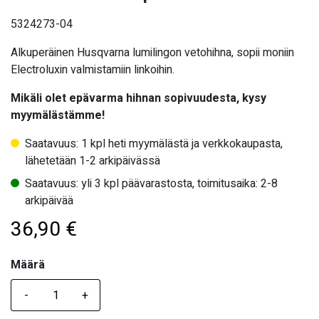
5324273-04
Alkuperäinen Husqvarna lumilingon vetohihna, sopii moniin
Electroluxin valmistamiin linkoihin.
Mikäli olet epävarma hihnan sopivuudesta, kysy
myymälästämme!
Saatavuus: 1 kpl heti myymälästä ja verkkokaupasta,
lähetetään 1-2 arkipäivässä
Saatavuus: yli 3 kpl päävarastosta, toimitusaika: 2-8
arkipäivää
36,90
€
Määrä
Määrä