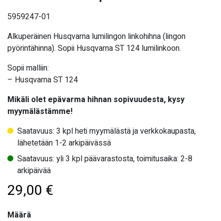
5959247-01
Alkuperäinen Husqvarna lumilingon linkohihna (lingon
pyörintähinna). Sopii Husqvarna ST 124 lumilinkoon.
Sopii malliin:
– Husqvarna ST 124
Mikäli olet epävarma hihnan sopivuudesta, kysy
myymälästämme!
Saatavuus: 3 kpl heti myymälästä ja verkkokaupasta,
lähetetään 1-2 arkipäivässä
Saatavuus: yli 3 kpl päävarastosta, toimitusaika: 2-8
arkipäivää
29,00
€
Määrä
Määrä