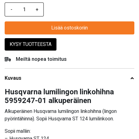
Lisää ostoskoriin
KYSY TUOTTEESTA
Meiltä nopea toimitus
Kuvaus
Husqvarna lumilingon linkohihna
5959247-01 alkuperäinen
Alkuperäinen Husqvarna lumilingon linkohihna (lingon
pyörintähinna). Sopii Husqvarna ST 124 lumilinkoon.
Sopii malliin:
– Husqvarna ST 124