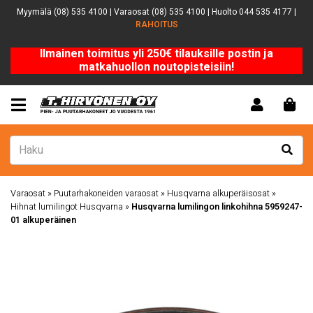
Myymälä (08) 535 4100 | Varaosat (08) 535 4100 | Huolto 044 535 4177 |
RAHOITUS
Ilmainen toimitus yli 250€ tilauksille postin ja
matkahuollon noutopisteisiin!
Varaosat
»
Puutarhakoneiden varaosat
»
Husqvarna alkuperäisosat
»
Hihnat lumilingot Husqvarna
»
Husqvarna lumilingon linkohihna 5959247-
01 alkuperäinen