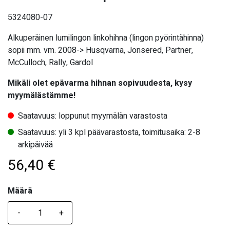
5324080-07
Alkuperäinen lumilingon linkohihna (lingon pyörintähinna)
sopii mm. vm. 2008-> Husqvarna, Jonsered, Partner,
McCulloch, Rally, Gardol
Mikäli olet epävarma hihnan sopivuudesta, kysy
myymälästämme!
Saatavuus: loppunut myymälän varastosta
Saatavuus: yli 3 kpl päävarastosta, toimitusaika: 2-8
arkipäivää
56,40
€
Määrä
Määrä