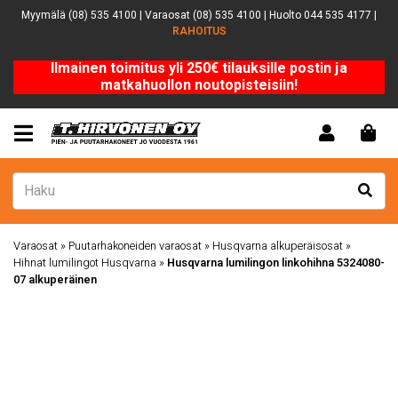
Myymälä (08) 535 4100 | Varaosat (08) 535 4100 | Huolto 044 535 4177 |
RAHOITUS
Ilmainen toimitus yli 250€ tilauksille postin ja
matkahuollon noutopisteisiin!
Varaosat
»
Puutarhakoneiden varaosat
»
Husqvarna alkuperäisosat
»
Hihnat lumilingot Husqvarna
»
Husqvarna lumilingon linkohihna 5324080-
07 alkuperäinen