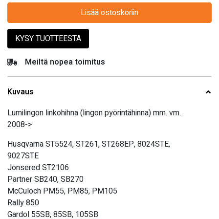
Lisää ostoskoriin
KYSY TUOTTEESTA
Meiltä nopea toimitus
Kuvaus
Lumilingon linkohihna (lingon pyörintähinna) mm. vm.
2008->
Husqvarna ST5524, ST261, ST268EP, 8024STE,
9027STE
Jonsered ST2106
Partner SB240, SB270
McCuloch PM55, PM85, PM105
Rally 850
Gardol 55SB, 85SB, 105SB