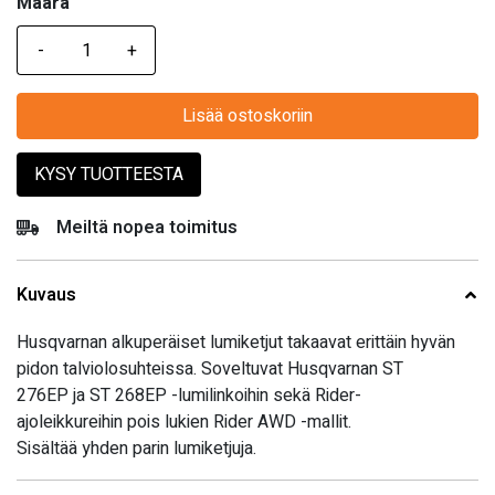
Määrä
Määrä
Lisää ostoskoriin
KYSY TUOTTEESTA
Meiltä nopea toimitus
Kuvaus
Husqvarnan alkuperäiset lumiketjut takaavat erittäin hyvän
pidon talviolosuhteissa. Soveltuvat Husqvarnan ST
276EP ja ST 268EP -lumilinkoihin sekä Rider-
ajoleikkureihin pois lukien Rider AWD -mallit.
Sisältää yhden parin lumiketjuja.