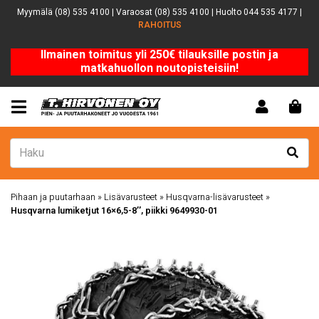
Myymälä (08) 535 4100 | Varaosat (08) 535 4100 | Huolto 044 535 4177 |
RAHOITUS
Ilmainen toimitus yli 250€ tilauksille postin ja
matkahuollon noutopisteisiin!
Pihaan ja puutarhaan
»
Lisävarusteet
»
Husqvarna-lisävarusteet
»
Husqvarna lumiketjut 16×6,5-8″, piikki 9649930-01