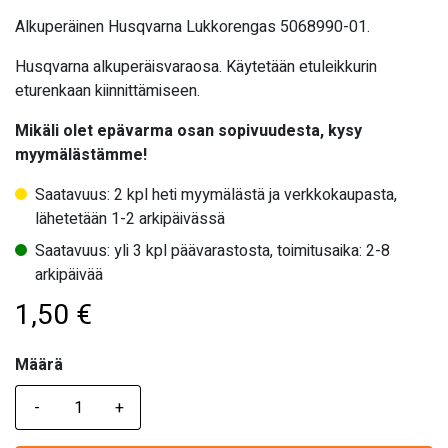
Alkuperäinen Husqvarna Lukkorengas 5068990-01.
Husqvarna alkuperäisvaraosa. Käytetään etuleikkurin
eturenkaan kiinnittämiseen.
Mikäli olet epävarma osan sopivuudesta, kysy
myymälästämme!
Saatavuus: 2 kpl heti myymälästä ja verkkokaupasta,
lähetetään 1-2 arkipäivässä
Saatavuus: yli 3 kpl päävarastosta, toimitusaika: 2-8
arkipäivää
1,50
€
Määrä
Määrä