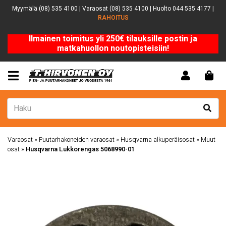
Myymälä (08) 535 4100 | Varaosat (08) 535 4100 | Huolto 044 535 4177 |
RAHOITUS
Ilmainen toimitus yli 250€ tilauksille postin ja
matkahuollon noutopisteisiin!
Varaosat
»
Puutarhakoneiden varaosat
»
Husqvarna alkuperäisosat
»
Muut
osat
»
Husqvarna Lukkorengas 5068990-01