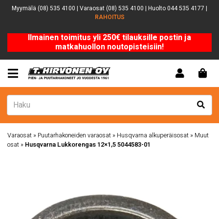
Myymälä (08) 535 4100 | Varaosat (08) 535 4100 | Huolto 044 535 4177 |
RAHOITUS
Ilmainen toimitus yli 250€ tilauksille postin ja
matkahuollon noutopisteisiin!
Varaosat
»
Puutarhakoneiden varaosat
»
Husqvarna alkuperäisosat
»
Muut
osat
»
Husqvarna Lukkorengas 12×1,5 5044583-01