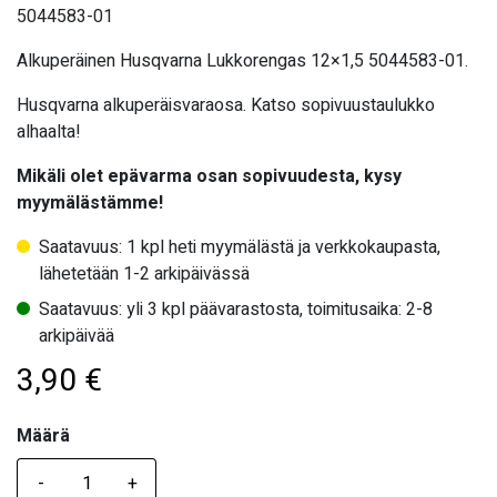
5044583-01
Alkuperäinen Husqvarna Lukkorengas 12×1,5 5044583-01.
Husqvarna alkuperäisvaraosa. Katso sopivuustaulukko
alhaalta!
Mikäli olet epävarma osan sopivuudesta, kysy
myymälästämme!
Saatavuus: 1 kpl heti myymälästä ja verkkokaupasta,
lähetetään 1-2 arkipäivässä
Saatavuus: yli 3 kpl päävarastosta, toimitusaika: 2-8
arkipäivää
3,90
€
Määrä
Määrä