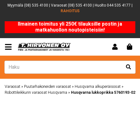
Myymälä (08) 535 4100 | Varaosat (08) 535 4100 | Huolto 044 535 4177 |
RAHOITUS
Ilmainen toimitus yli 250€ tilauksille postin ja
matkahuollon noutopisteisiin!
Varaosat
»
Puutarhakoneiden varaosat
»
Husqvarna alkuperäisosat
»
Robottileikkurin varaosat Husqvarna
»
Husqvarna lukkoprikka 5760193-02