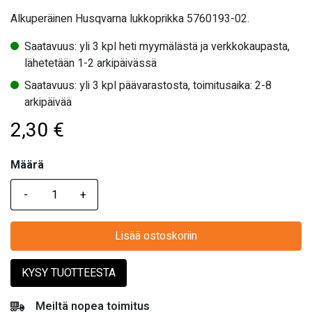
Alkuperäinen Husqvarna lukkoprikka 5760193-02.
Saatavuus: yli 3 kpl heti myymälästä ja verkkokaupasta,
lähetetään 1-2 arkipäivässä
Saatavuus: yli 3 kpl päävarastosta, toimitusaika: 2-8
arkipäivää
2,30
€
Määrä
Määrä
Lisää ostoskoriin
KYSY TUOTTEESTA
Meiltä nopea toimitus