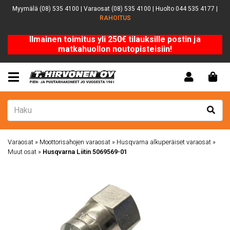
Myymälä (08) 535 4100 | Varaosat (08) 535 4100 | Huolto 044 535 4177 |
RAHOITUS
Ilmainen toimitus yli 250€ tilauksille postin ja
matkahuollon noutopisteisiin!
Varaosat
»
Moottorisahojen varaosat
»
Husqvarna alkuperäiset varaosat
»
Muut osat
»
Husqvarna Liitin 5069569-01