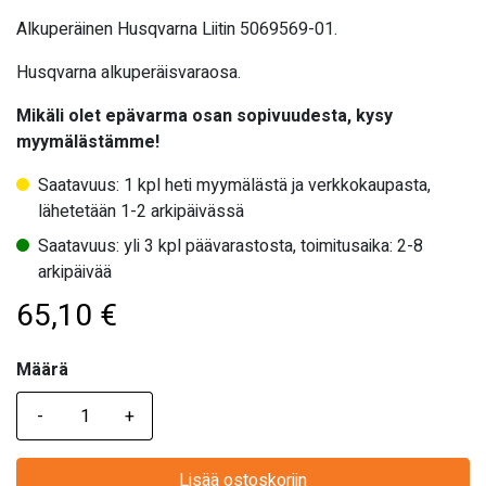
Alkuperäinen Husqvarna Liitin 5069569-01.
Husqvarna alkuperäisvaraosa.
Mikäli olet epävarma osan sopivuudesta, kysy
myymälästämme!
Saatavuus: 1 kpl heti myymälästä ja verkkokaupasta,
lähetetään 1-2 arkipäivässä
Saatavuus: yli 3 kpl päävarastosta, toimitusaika: 2-8
arkipäivää
65,10
€
Määrä
Määrä
Lisää ostoskoriin