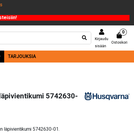
US
teisiin!
0
Kirjaudu
Ostoskori
sisään
TARJOUKSIA
läpivientikumi 5742630-
n läpivientikumi 5742630-01.