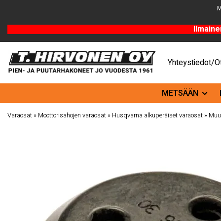
M
Ilmaine
Yhteystiedot/Ot
METSÄÄN
Varaosat
»
Moottorisahojen varaosat
»
Husqvarna alkuperäiset varaosat
»
Muut