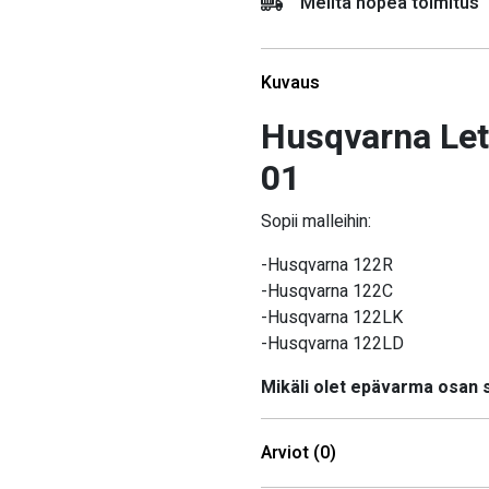
Meiltä nopea toimitus
Kuvaus
Husqvarna Let
01
Sopii malleihin:
-Husqvarna 122R
-Husqvarna 122C
-Husqvarna 122LK
-Husqvarna 122LD
Mikäli olet epävarma osan
Arviot (0)