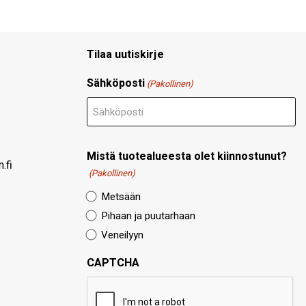
Tilaa uutiskirje
Sähköposti
(Pakollinen)
Mistä tuotealueesta olet kiinnostunut?
.fi
(Pakollinen)
Metsään
Pihaan ja puutarhaan
Veneilyyn
CAPTCHA