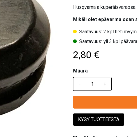
Husqvarna alkuperäisvaraosa. 
Mikäli olet epävarma osan
Saatavuus: 2 kpl heti myym
Saatavuus: yli 3 kpl päävara
2,80
€
Määrä
Määrä
KYSY TUOTTEESTA