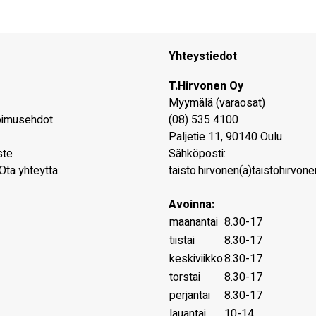
Yhteystiedot
T.Hirvonen Oy
Myymälä (varaosat)
pimusehdot
(08) 535 4100
Paljetie 11
,
90140
Oulu
ste
Sähköposti:
Ota yhteyttä
taisto.hirvonen(a)taistohirvonen
Avoinna:
maanantai
8.30-17
tiistai
8.30-17
keskiviikko
8.30-17
torstai
8.30-17
perjantai
8.30-17
lauantai
10-14