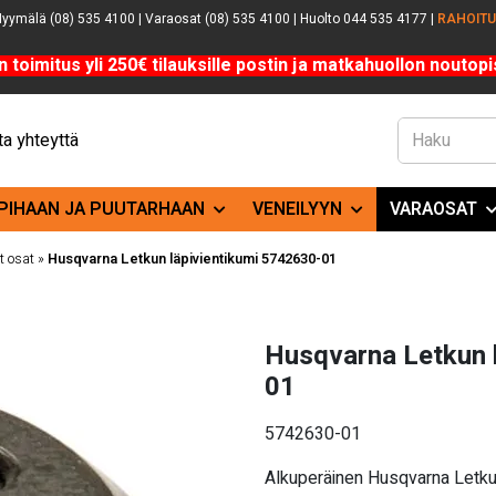
yymälä (08) 535 4100 | Varaosat (08) 535 4100 | Huolto 044 535 4177 |
RAHOIT
n toimitus yli 250€ tilauksille postin ja matkahuollon noutopis
a yhteyttä
PIHAAN JA PUUTARHAAN
VENEILYYN
VARAOSAT
 osat
»
Husqvarna Letkun läpivientikumi 5742630-01
Husqvarna Letkun 
01
5742630-01
Alkuperäinen Husqvarna Letku