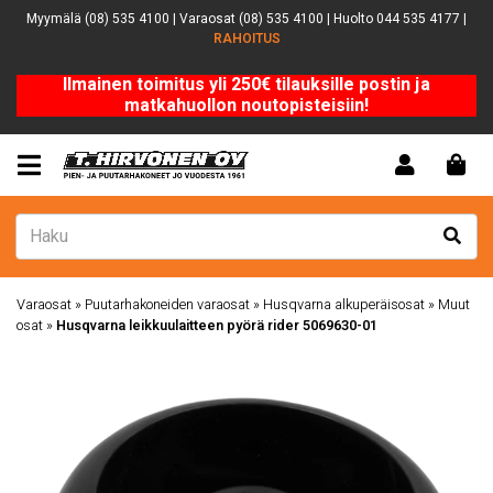
Myymälä (08) 535 4100 | Varaosat (08) 535 4100 | Huolto 044 535 4177 |
RAHOITUS
Ilmainen toimitus yli 250€ tilauksille postin ja
matkahuollon noutopisteisiin!
Varaosat
»
Puutarhakoneiden varaosat
»
Husqvarna alkuperäisosat
»
Muut
osat
»
Husqvarna leikkuulaitteen pyörä rider 5069630-01