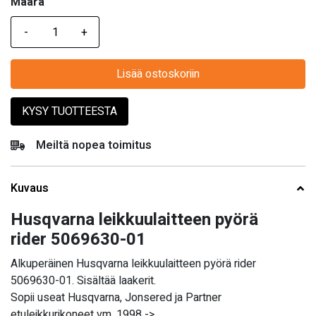
Määrä
Määrä
Lisää ostoskoriin
KYSY TUOTTEESTA
Meiltä nopea toimitus
Kuvaus
Husqvarna leikkuulaitteen pyörä
rider 5069630-01
Alkuperäinen Husqvarna leikkuulaitteen pyörä rider
5069630-01. Sisältää laakerit.
Sopii useat Husqvarna, Jonsered ja Partner
etuleikkurikoneet vm. 1998 ->