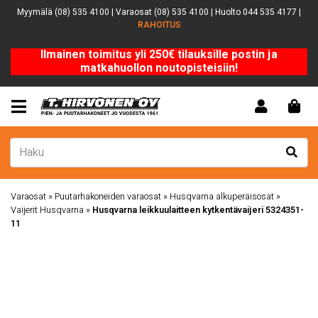
Myymälä (08) 535 4100 | Varaosat (08) 535 4100 | Huolto 044 535 4177 |
RAHOITUS
Ilmainen toimitus yli 250€ tilauksille postin ja
matkahuollon noutopisteisiin!
Varaosat
»
Puutarhakoneiden varaosat
»
Husqvarna alkuperäisosat
»
Vaijerit Husqvarna
»
Husqvarna leikkuulaitteen kytkentävaijeri 5324351-
11