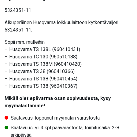
5324351-11
Alkuperäinen Husqvarna leikkuulaitteen kytkentävaijeri
5324351-11.
Sopii mm. malleihin:
– Husqvarna TS 138L (960410431)
– Husqvarna TC 130 (960510188)
– Husqvarna TS 138M (960410420)
– Husqvarna TS 38 (960410366)
– Husqvarna TS 138 (960410454)
– Husqvarna TS 138 (960410367)
Mikäli olet epävarma osan sopivuudesta, kysy
myymälästämme!
Saatavuus: loppunut myymälän varastosta
Saatavuus: yli 3 kpl päävarastosta, toimitusaika: 2-8
arkipäivää