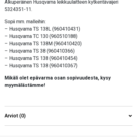
Alkuperäinen Husqvarna leikkuulaitteen kytkentävaijeri
5324351-11.
Sopii mm. malleihin:
– Husqvarna TS 138L (960410431)
– Husqvarna TC 130 (960510188)
– Husqvarna TS 138M (960410420)
– Husqvarna TS 38 (960410366)
– Husqvarna TS 138 (960410454)
– Husqvarna TS 138 (960410367)
Mikäli olet epävarma osan sopivuudesta, kysy
myymälästämme!
Arviot (0)