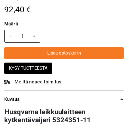
92,40
€
Määrä
Määrä
Lisää ostoskoriin
KYSY TUOTTEESTA
Meiltä nopea toimitus
Kuvaus
Husqvarna leikkuulaitteen
kytkentävaijeri 5324351-11