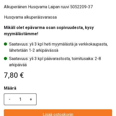
Alkuperäinen Husqvarna Laipan ruuvi 5052209-37
Husqvarna alkuperäisvaraosa
Mikäli olet epävarma osan sopivuudesta, kysy
myymälästämme!
Saatavuus: yli 3 kpl heti myymälästä ja verkkokaupasta,
lähetetään 1-2 arkipäivässä
Saatavuus: yli 3 kpl päävarastosta, toimitusaika: 2-8
arkipäivää
7,80
€
Määrä
Määrä
Lisää ostoskoriin