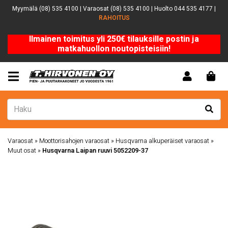
Myymälä (08) 535 4100 | Varaosat (08) 535 4100 | Huolto 044 535 4177 |
RAHOITUS
Ilmainen toimitus yli 250€ tilauksille postin ja
matkahuollon noutopisteisiin!
Varaosat
»
Moottorisahojen varaosat
»
Husqvarna alkuperäiset varaosat
»
Muut osat
»
Husqvarna Laipan ruuvi 5052209-37