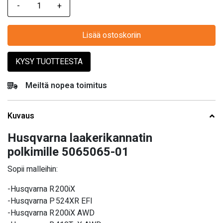
Lisää ostoskoriin
KYSY TUOTTEESTA
Meiltä nopea toimitus
Kuvaus
Husqvarna laakerikannatin
polkimille 5065065-01
Sopii malleihin:
-Husqvarna R 200iX
-Husqvarna P 524XR EFI
-Husqvarna R 200iX AWD