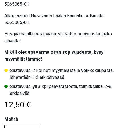
5065065-01
Alkuperäinen Husqvarna Laakerikannatin polkimille
5065065-01.
Husqvarna alkuperäisvaraosa. Katso sopivuustaulukko
alhaalta!
Mikäli olet epävarma osan sopivuudesta, kysy
myymälästämme!
Saatavuus: 2 kpl heti myymälästä ja verkkokaupasta,
lähetetään 1-2 arkipäivässä
Saatavuus: yli 3 kpl päävarastosta, toimitusaika: 2-8
arkipäivää
12,50
€
Määrä
Määrä