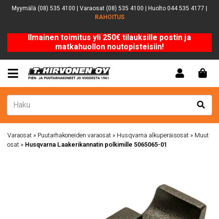
Myymälä (08) 535 4100 | Varaosat (08) 535 4100 | Huolto 044 535 4177 |
RAHOITUS
Ilmainen toimitus yli 250€ tilauksille postin ja
matkahuollon noutopisteisiin!
Varaosat
»
Puutarhakoneiden varaosat
»
Husqvarna alkuperäisosat
»
Muut
osat
»
Husqvarna Laakerikannatin polkimille 5065065-01