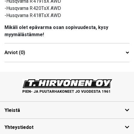
-Husqvarna R 419TsX AWD
-Husqvarna R 420TsX AWD
-Husqvarna R 418TsX AWD
Mikäli olet epävarma osan sopivuudesta, kysy
myymälästämme!
Arviot (0)
Yleistä
Yhteystiedot