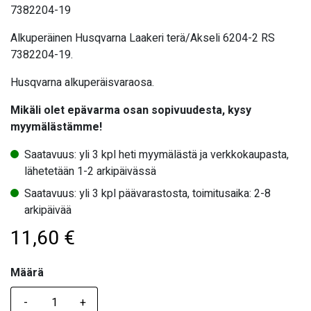
7382204-19
Alkuperäinen Husqvarna Laakeri terä/Akseli 6204-2 RS
7382204-19.
Husqvarna alkuperäisvaraosa.
Mikäli olet epävarma osan sopivuudesta, kysy
myymälästämme!
Saatavuus: yli 3 kpl heti myymälästä ja verkkokaupasta,
lähetetään 1-2 arkipäivässä
Saatavuus: yli 3 kpl päävarastosta, toimitusaika: 2-8
arkipäivää
11,60
€
Määrä
Määrä