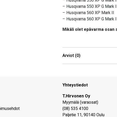
– Husqvarna 550 XP G Mark I
– Husqvarna 550 XP G Mark II
– Husqvarna 560 XP Mark II
– Husqvarna 560 XP G Mark I
Mikäli olet epävarma osan
Arviot (0)
Yhteystiedot
T.Hirvonen Oy
Myymälä (varaosat)
pimusehdot
(08) 535 4100
Paljetie 11
,
90140
Oulu