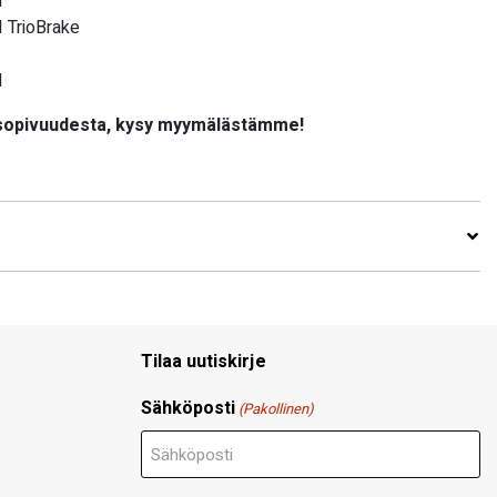
I
 TrioBrake
I
 sopivuudesta, kysy myymälästämme!
Tilaa uutiskirje
Sähköposti
(Pakollinen)