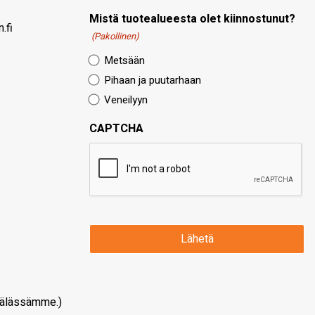
Mistä tuotealueesta olet kiinnostunut?
.fi
(Pakollinen)
Metsään
Pihaan ja puutarhaan
Veneilyyn
CAPTCHA
älässämme.)