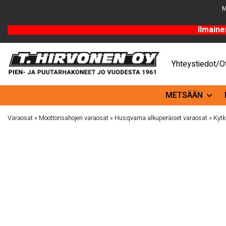
M
Ilmaine
Yhteystiedot/Ot
METSÄÄN
Varaosat
»
Moottorisahojen varaosat
»
Husqvarna alkuperäiset varaosat
»
Kytk