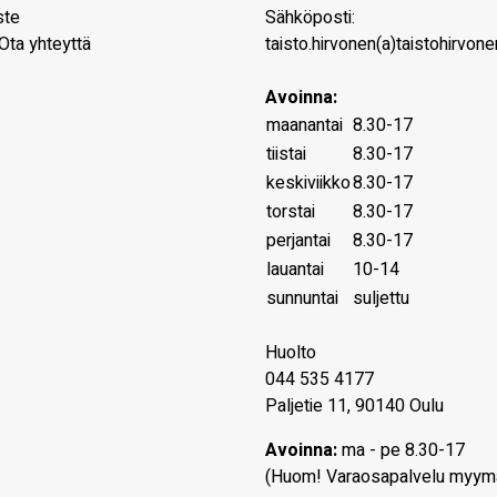
ste
Sähköposti:
Ota yhteyttä
taisto.hirvonen(a)taistohirvonen
Avoinna:
maanantai
8.30-17
tiistai
8.30-17
keskiviikko
8.30-17
torstai
8.30-17
perjantai
8.30-17
lauantai
10-14
sunnuntai
suljettu
Huolto
044 535 4177
Paljetie 11, 90140 Oulu
Avoinna:
ma - pe 8.30-17
(Huom! Varaosapalvelu myym