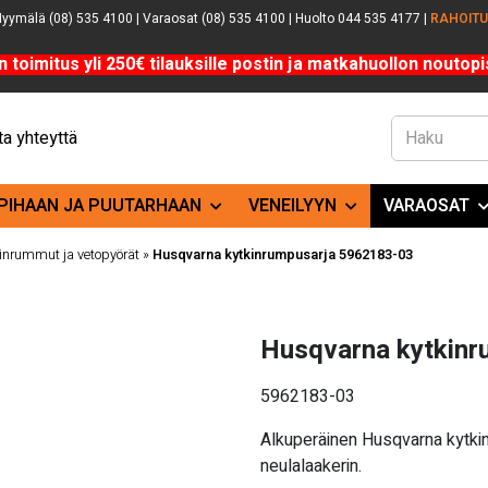
yymälä (08) 535 4100 | Varaosat (08) 535 4100 | Huolto 044 535 4177 |
RAHOIT
n toimitus yli 250€ tilauksille postin ja matkahuollon noutopis
a yhteyttä
PIHAAN JA PUUTARHAAN
VENEILYYN
VARAOSAT
inrummut ja vetopyörät
»
Husqvarna kytkinrumpusarja 5962183-03
Husqvarna kytkin
5962183-03
Alkuperäinen Husqvarna kytki
neulalaakerin.