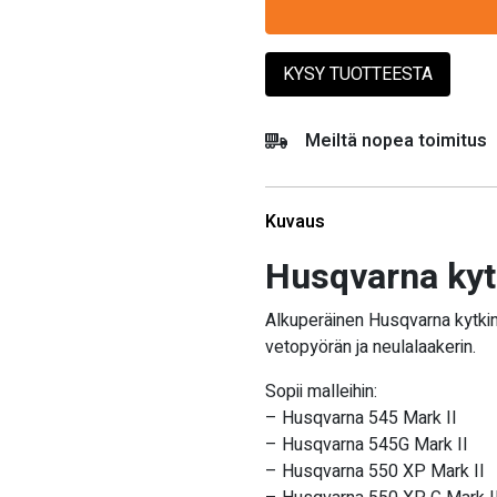
KYSY TUOTTEESTA
Meiltä nopea toimitus
Kuvaus
Husqvarna ky
Alkuperäinen Husqvarna kytki
vetopyörän ja neulalaakerin.
Sopii malleihin:
– Husqvarna 545 Mark II
– Husqvarna 545G Mark II
– Husqvarna 550 XP Mark II