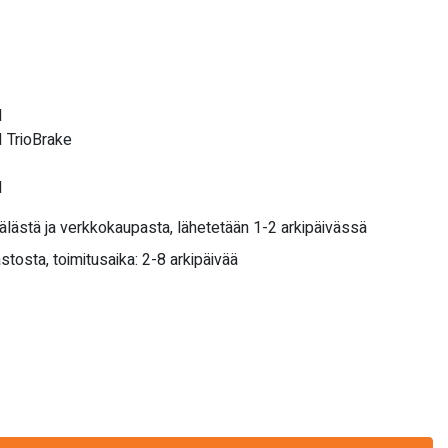
I
 TrioBrake
I
älästä ja verkkokaupasta, lähetetään 1-2 arkipäivässä
stosta, toimitusaika: 2-8 arkipäivää