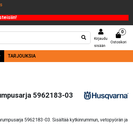
US
teisiin!
0
Kirjaudu
Ostoskori
sisään
TARJOUKSIA
rumpusarja 5962183-03
nrumpusarja 5962183-03. Sisältää kytkinrummun, vetopyörän ja