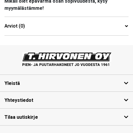
Mikäli olet epävarma osan sopivuudesta, kysy
myymälästämme!
Arviot (0)
Yleistä
Yhteystiedot
Tilaa uutiskirje