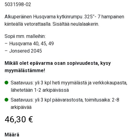
5031598-02
Alkuperäinen Husqvarna kytkinrumpu .325″- 7 hampainen
kiinteällä vetorattaalla. Sisältää neulalaakerin.
Sopii mm. malleihin:
– Husqvarna 40, 45, 49
– Jonsered 2045
Mikäli olet epävarma osan sopivuudesta, kysy
myymälästämme!
Saatavuus: yli 3 kpl heti myymälästä ja verkkokaupasta,
lähetetään 1-2 arkipäivässä
Saatavuus: yli 3 kpl päävarastosta, toimitusaika: 2-8
arkipäivää
46,30
€
Määrä
Määrä