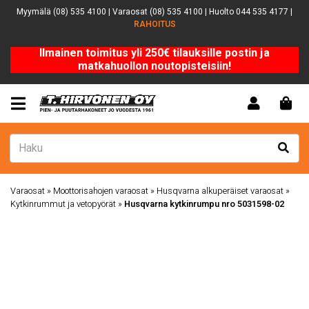
Myymälä (08) 535 4100 | Varaosat (08) 535 4100 | Huolto 044 535 4177 |
RAHOITUS
Ilmainen toimitus yli 250€ tilauksille postin ja
matkahuollon noutopisteisiin!
Varaosat
»
Moottorisahojen varaosat
»
Husqvarna alkuperäiset varaosat
»
Kytkinrummut ja vetopyörät
»
Husqvarna kytkinrumpu nro 5031598-02