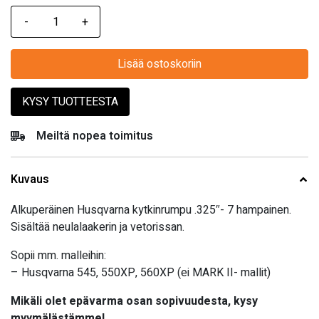
Lisää ostoskoriin
KYSY TUOTTEESTA
Meiltä nopea toimitus
Kuvaus
Alkuperäinen Husqvarna kytkinrumpu .325″- 7 hampainen.
Sisältää neulalaakerin ja vetorissan.
Sopii mm. malleihin:
– Husqvarna 545, 550XP, 560XP (ei MARK II- mallit)
Mikäli olet epävarma osan sopivuudesta, kysy
myymälästämme!