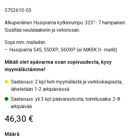
5752610-05
Alkuperäinen Husqvarna kytkinrumpu .325″- 7 hampainen.
Sisältää neulalaakerin ja vetorissan.
Sopii mm. malleihin:
– Husqvarna 545, 550XP, 560XP (ei MARK II- mallit)
Mikäli olet epävarma osan sopivuudesta, kysy
myymälästämme!
Saatavuus: 2 kpl heti myymälästä ja verkkokaupasta,
lähetetään 1-2 arkipäivässä
Saatavuus: yli 3 kpl päävarastosta, toimitusaika: 2-8
arkipäivää
46,30
€
Määrä
Määrä