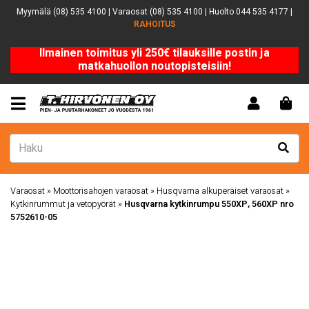
Myymälä (08) 535 4100 | Varaosat (08) 535 4100 | Huolto 044 535 4177 |
RAHOITUS
Ilmainen toimitus yli 250€ tilauksille postin ja
matkahuollon noutopisteisiin!
Varaosat
»
Moottorisahojen varaosat
»
Husqvarna alkuperäiset varaosat
»
Kytkinrummut ja vetopyörät
»
Husqvarna kytkinrumpu 550XP, 560XP nro
5752610-05