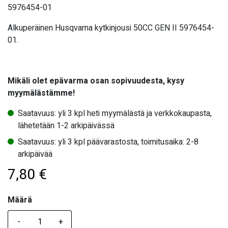
5976454-01
Alkuperäinen Husqvarna kytkinjousi 50CC GEN II 5976454-
01.
Mikäli olet epävarma osan sopivuudesta, kysy
myymälästämme!
Saatavuus: yli 3 kpl heti myymälästä ja verkkokaupasta,
lähetetään 1-2 arkipäivässä
Saatavuus: yli 3 kpl päävarastosta, toimitusaika: 2-8
arkipäivää
7,80
€
Määrä
Määrä