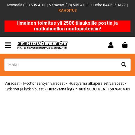
Myymälä (08) 535 4100 | Varaosat (08) 535 4100 | Huolto 044 535 4177 |
RAHOITUS
Ilmainen toimitus yli 250€ tilauksille postin ja
matkahuollon noutopisteisiin!
Varaosat
»
Moottorisahojen varaosat
»
Husqvarna alkuperäiset varaosat
»
Kytkimet ja kytkinjouset
»
Husqvarna kytkinjousi 50CC GEN II 5976454-01