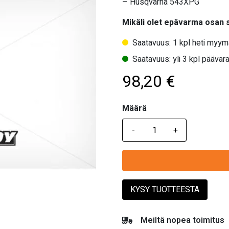
– Husqvarna 543XPG
Mikäli olet epävarma osan
Saatavuus: 1 kpl heti myym
Saatavuus: yli 3 kpl päävara
98,20
€
Määrä
Määrä
KYSY TUOTTEESTA
Meiltä nopea toimitus