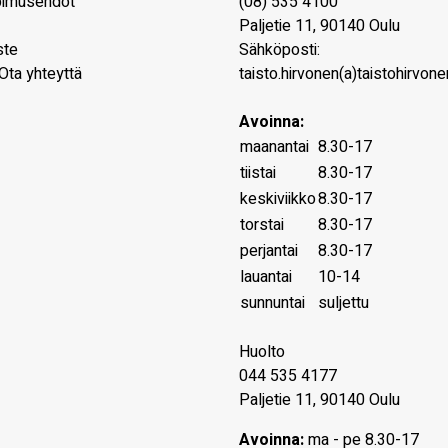
pimusehdot
(08) 535 4100
Paljetie 11
,
90140
Oulu
ste
Sähköposti:
Ota yhteyttä
taisto.hirvonen(a)taistohirvonen
Avoinna:
maanantai
8.30-17
tiistai
8.30-17
keskiviikko
8.30-17
torstai
8.30-17
perjantai
8.30-17
lauantai
10-14
sunnuntai
suljettu
Huolto
044 535 4177
Paljetie 11, 90140 Oulu
Avoinna:
ma - pe 8.30-17