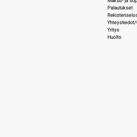
Maksu- ja so
Palautukset
Rekisteriselo
Yhteystiedot/
Yritys
Huolto