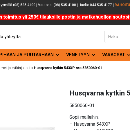
yymälä (08) 535 4100 | Varaosat (08) 535 4100 | Huolto 044 535 4177 |
RAHOIT
n toimitus yli 250€ tilauksille postin ja matkahuollon noutopis
a yhteyttä
PIHAAN JA PUUTARHAAN
VENEILYYN
VARAOSAT
imet ja kytkinjouset
»
Husqvarna kytkin 543XP nro 5850060-01
Husqvarna kytkin 
5850060-01
Sopii malleihin:
– Husqvarna 543XP