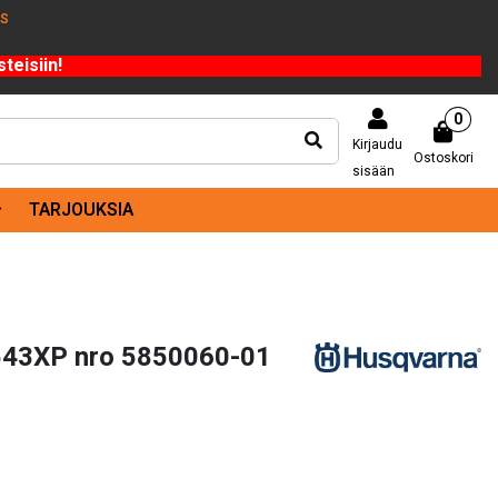
US
teisiin!
0
Kirjaudu
Ostoskori
sisään
TARJOUKSIA
543XP nro 5850060-01