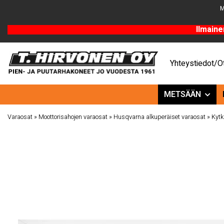
M
Ilmaine
Yhteystiedot/Ot
METSÄÄN
Varaosat
»
Moottorisahojen varaosat
»
Husqvarna alkuperäiset varaosat
»
Kytk