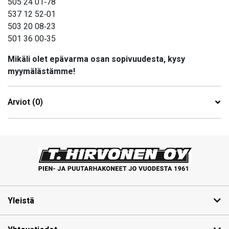
505 24 01‑78
537 12 52‑01
503 20 08‑23
501 36 00‑35
Mikäli olet epävarma osan sopivuudesta, kysy
myymälästämme!
Arviot (0)
Yleistä