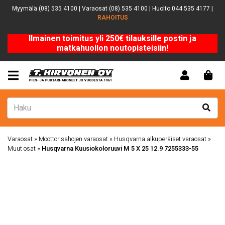
Myymälä (08) 535 4100 | Varaosat (08) 535 4100 | Huolto 044 535 4177 |
RAHOITUS
Ilmainen toimitus yli 250€ tilauksille postin ja
matkahuollon noutopisteisiin!
Varaosat
»
Moottorisahojen varaosat
»
Husqvarna alkuperäiset varaosat
»
Muut osat
»
Husqvarna Kuusiokoloruuvi M 5 X 25 12.9 7255333-55