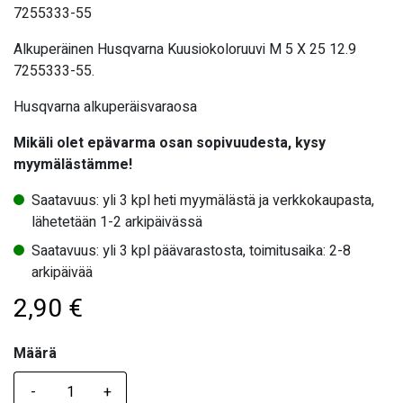
7255333-55
Alkuperäinen Husqvarna Kuusiokoloruuvi M 5 X 25 12.9
7255333-55.
Husqvarna alkuperäisvaraosa
Mikäli olet epävarma osan sopivuudesta, kysy
myymälästämme!
Saatavuus: yli 3 kpl heti myymälästä ja verkkokaupasta,
lähetetään 1-2 arkipäivässä
Saatavuus: yli 3 kpl päävarastosta, toimitusaika: 2-8
arkipäivää
2,90
€
Määrä
Määrä