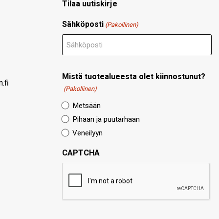
Tilaa uutiskirje
Sähköposti
(Pakollinen)
Mistä tuotealueesta olet kiinnostunut?
.fi
(Pakollinen)
Metsään
Pihaan ja puutarhaan
Veneilyyn
CAPTCHA