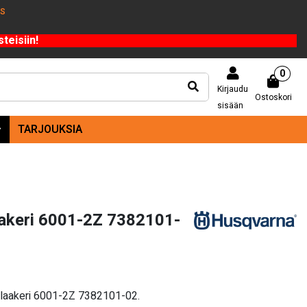
US
teisiin!
0
Kirjaudu
Ostoskori
sisään
TARJOUKSIA
akeri 6001-2Z 7382101-
alaakeri 6001-2Z 7382101-02.