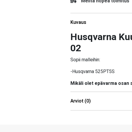
Meiltä nopea toimitus
Kuvaus
Husqvarna Kuu
02
Sopii malleihin:
-Husqvarna 525PT5S
Mikäli olet epävarma osan
Arviot (0)