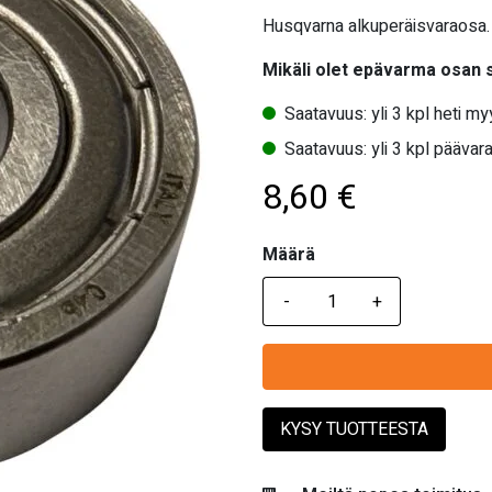
Husqvarna alkuperäisvaraosa. 
Mikäli olet epävarma osan
Saatavuus: yli 3 kpl heti m
Saatavuus: yli 3 kpl päävara
8,60
€
Määrä
Määrä
KYSY TUOTTEESTA