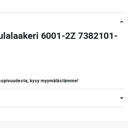
lalaakeri 6001-2Z 7382101-
 sopivuudesta, kysy myymälästämme!