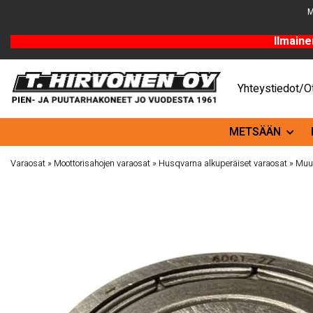
M
Ilmaine
Yhteystiedot/Ot
METSÄÄN
Varaosat
»
Moottorisahojen varaosat
»
Husqvarna alkuperäiset varaosat
»
Muut