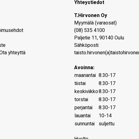
Yhteystiedot
T.Hirvonen Oy
Myymälä (varaosat)
pimusehdot
(08) 535 4100
Paljetie 11
,
90140
Oulu
ste
Sähköposti:
Ota yhteyttä
taisto.hirvonen(a)taistohirvonen
Avoinna:
maanantai
8.30-17
tiistai
8.30-17
keskiviikko
8.30-17
torstai
8.30-17
perjantai
8.30-17
lauantai
10-14
sunnuntai
suljettu