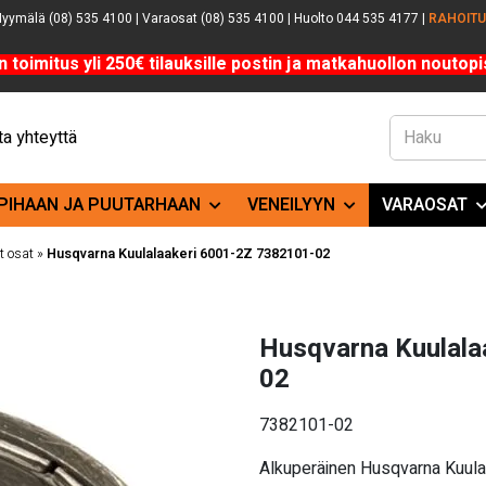
yymälä (08) 535 4100 | Varaosat (08) 535 4100 | Huolto 044 535 4177 |
RAHOIT
n toimitus yli 250€ tilauksille postin ja matkahuollon noutopis
a yhteyttä
PIHAAN JA PUUTARHAAN
VENEILYYN
VARAOSAT
 osat
»
Husqvarna Kuulalaakeri 6001-2Z 7382101-02
Husqvarna Kuulala
02
7382101-02
Alkuperäinen Husqvarna Kuul