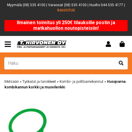
Myymälä (08) 535 4100 | Varaosat (08) 535 4100 | Huolto 044 535 4177 |
RAHOITUS
Ilmainen toimitus yli 250€ tilauksille postin ja
matkahuollon noutopisteisiin!
Metsään
»
Työkalut ja tarvikkeet
»
Kombi- ja polttoainekannut
»
Husqvarna
kombikannun korkki ja muovilenkki