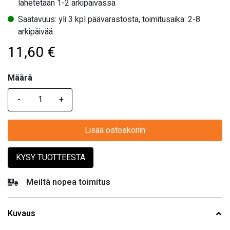
lähetetään 1-2 arkipäivässä
Saatavuus: yli 3 kpl päävarastosta, toimitusaika: 2-8
arkipäivää
11,60
€
Määrä
Määrä
Lisää ostoskoriin
KYSY TUOTTEESTA
Meiltä nopea toimitus
Kuvaus