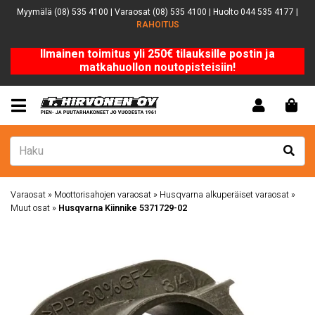
Myymälä (08) 535 4100 | Varaosat (08) 535 4100 | Huolto 044 535 4177 |
RAHOITUS
Ilmainen toimitus yli 250€ tilauksille postin ja
matkahuollon noutopisteisiin!
Varaosat
»
Moottorisahojen varaosat
»
Husqvarna alkuperäiset varaosat
»
Muut osat
»
Husqvarna Kiinnike 5371729-02