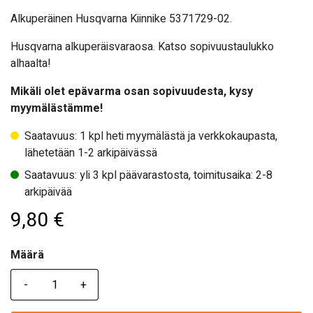
Alkuperäinen Husqvarna Kiinnike 5371729-02.
Husqvarna alkuperäisvaraosa. Katso sopivuustaulukko
alhaalta!
Mikäli olet epävarma osan sopivuudesta, kysy
myymälästämme!
Saatavuus: 1 kpl heti myymälästä ja verkkokaupasta,
lähetetään 1-2 arkipäivässä
Saatavuus: yli 3 kpl päävarastosta, toimitusaika: 2-8
arkipäivää
9,80
€
Määrä
Määrä