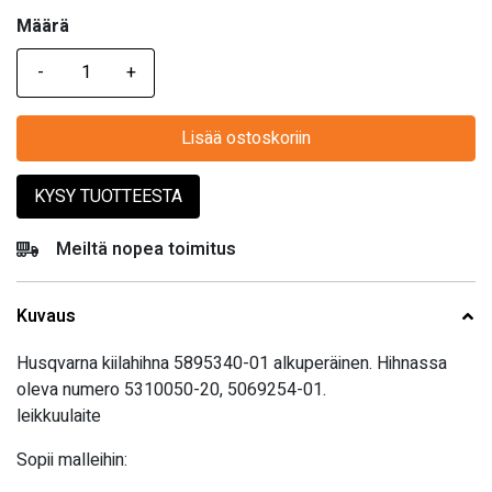
Määrä
Määrä
Lisää ostoskoriin
KYSY TUOTTEESTA
Meiltä nopea toimitus
Kuvaus
Husqvarna kiilahihna 5895340-01 alkuperäinen. Hihnassa
oleva numero 5310050-20, 5069254-01.
leikkuulaite
Sopii malleihin: