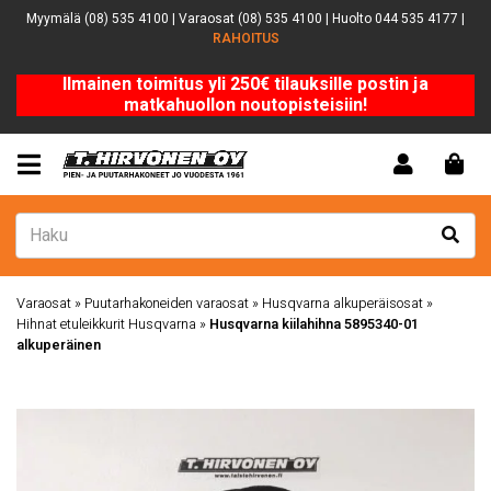
Myymälä (08) 535 4100 | Varaosat (08) 535 4100 | Huolto 044 535 4177 |
RAHOITUS
Ilmainen toimitus yli 250€ tilauksille postin ja
matkahuollon noutopisteisiin!
Varaosat
»
Puutarhakoneiden varaosat
»
Husqvarna alkuperäisosat
»
Hihnat etuleikkurit Husqvarna
»
Husqvarna kiilahihna 5895340-01
alkuperäinen