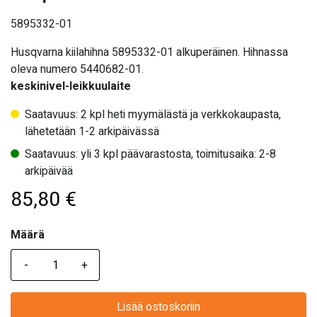
5895332-01
Husqvarna kiilahihna 5895332-01 alkuperäinen. Hihnassa
oleva numero 5440682-01.
keskinivel-leikkuulaite
Saatavuus: 2 kpl heti myymälästä ja verkkokaupasta,
lähetetään 1-2 arkipäivässä
Saatavuus: yli 3 kpl päävarastosta, toimitusaika: 2-8
arkipäivää
85,80
€
Määrä
Määrä
Lisää ostoskoriin