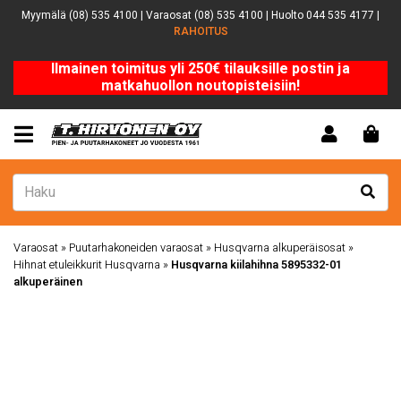
Myymälä (08) 535 4100 | Varaosat (08) 535 4100 | Huolto 044 535 4177 |
RAHOITUS
Ilmainen toimitus yli 250€ tilauksille postin ja
matkahuollon noutopisteisiin!
Varaosat
»
Puutarhakoneiden varaosat
»
Husqvarna alkuperäisosat
»
Hihnat etuleikkurit Husqvarna
»
Husqvarna kiilahihna 5895332-01
alkuperäinen