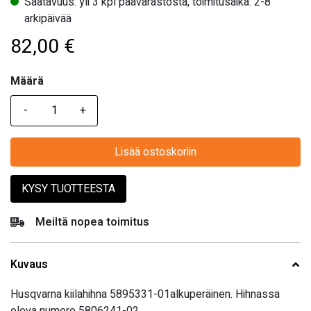
Saatavuus: yli 3 kpl päävarastosta, toimitusaika: 2-8
arkipäivää
82,00
€
Määrä
Määrä
Lisää ostoskoriin
KYSY TUOTTEESTA
Meiltä nopea toimitus
Kuvaus
Husqvarna kiilahihna 5895331-01alkuperäinen. Hihnassa
oleva numero 5806241-02.