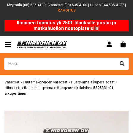
Myymälä (08) 535 4100 | Varaosat (08) 535 4100 | Huolto 044 535 4177 |
RAHOITUS
Ilmainen toimitus yli 250€ tilauksille postin ja
matkahuollon noutopisteisiin!
Varaosat
»
Puutarhakoneiden varaosat
»
Husqvarna alkuperäisosat
»
Hihnat etuleikkurit Husqvarna
»
Husqvarna kiilahihna 5895331-01
alkuperäinen