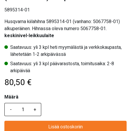
5895314-01
Husqvarna kiilahihna 5895314-01 (vanhano: 5067758-01)
alkuperäinen. Hihnassa oleva numero 5067758-01.
keskinivel-leikkuulaite
Saatavuus: yli 3 kpl heti myymälästä ja verkkokaupasta,
lähetetään 1-2 arkipäivässä
Saatavuus: yli 3 kpl päävarastosta, toimitusaika: 2-8
arkipäivää
80,50
€
Määrä
Määrä
Lisää ostoskoriin