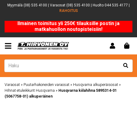
Myymälä (08) 535 4100 | Varaosat (08) 535 4100 | Huolto 044 535 4177 |
RAHOITUS
Ilmainen toimitus yli 250€ tilauksille postin ja
matkahuollon noutopisteisiin!
Varaosat
»
Puutarhakoneiden varaosat
»
Husqvarna alkuperäisosat
»
Hihnat etuleikkurit Husqvarna
»
Husqvarna kiilahihna 5895314-01
(5067758-01) alkuperäinen