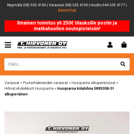
Myymälä (08) 535 4100 | Varaosat (08) 535 4100 | Huolto 044 535 4177 |
RAHOITUS
Ilmainen toimitus yli 250€ tilauksille postin ja
matkahuollon noutopisteisiin!
Varaosat
»
Puutarhakoneiden varaosat
»
Husqvarna alkuperäisosat
»
Hihnat etuleikkurit Husqvarna
»
Husqvarna kiilahihna 5895308-01
alkuperäinen