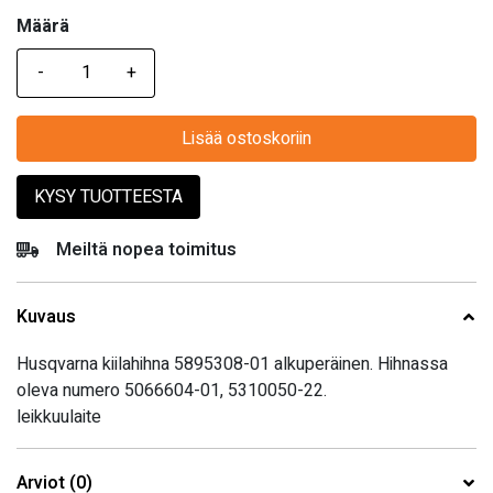
Määrä
Määrä
Lisää ostoskoriin
KYSY TUOTTEESTA
Meiltä nopea toimitus
Kuvaus
Husqvarna kiilahihna 5895308-01 alkuperäinen. Hihnassa
oleva numero 5066604-01, 5310050-22.
leikkuulaite
Arviot (0)