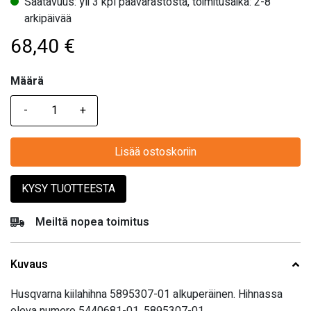
Saatavuus: yli 3 kpl päävarastosta, toimitusaika: 2-8
arkipäivää
68,40
€
Määrä
Määrä
Lisää ostoskoriin
KYSY TUOTTEESTA
Meiltä nopea toimitus
Kuvaus
Husqvarna kiilahihna 5895307-01 alkuperäinen. Hihnassa
oleva numero 5440681-01, 5895307-01.