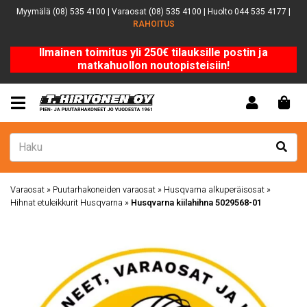
Myymälä (08) 535 4100 | Varaosat (08) 535 4100 | Huolto 044 535 4177 |
RAHOITUS
Ilmainen toimitus yli 250€ tilauksille postin ja
matkahuollon noutopisteisiin!
Varaosat
»
Puutarhakoneiden varaosat
»
Husqvarna alkuperäisosat
»
Hihnat etuleikkurit Husqvarna
»
Husqvarna kiilahihna 5029568-01