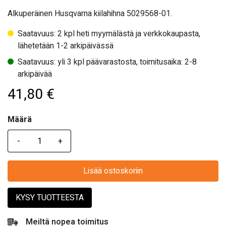
Alkuperäinen Husqvarna kiilahihna 5029568-01.
Saatavuus: 2 kpl heti myymälästä ja verkkokaupasta,
lähetetään 1-2 arkipäivässä
Saatavuus: yli 3 kpl päävarastosta, toimitusaika: 2-8
arkipäivää
41,80
€
Määrä
Määrä
Lisää ostoskoriin
KYSY TUOTTEESTA
Meiltä nopea toimitus