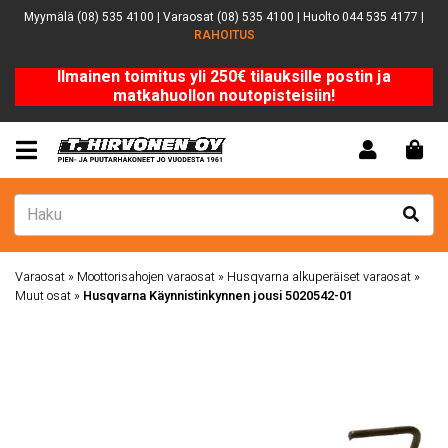
Myymälä (08) 535 4100 | Varaosat (08) 535 4100 | Huolto 044 535 4177 |
RAHOITUS
Ilmainen toimitus yli 250€ tilauksille postin ja
matkahuollon noutopisteisiin!
Varaosat
»
Moottorisahojen varaosat
»
Husqvarna alkuperäiset varaosat
»
Muut osat
»
Husqvarna Käynnistinkynnen jousi 5020542-01