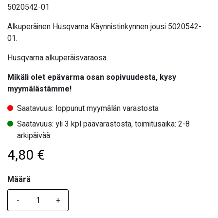
5020542-01
Alkuperäinen Husqvarna Käynnistinkynnen jousi 5020542-
01.
Husqvarna alkuperäisvaraosa.
Mikäli olet epävarma osan sopivuudesta, kysy
myymälästämme!
Saatavuus: loppunut myymälän varastosta
Saatavuus: yli 3 kpl päävarastosta, toimitusaika: 2-8
arkipäivää
4,80
€
Määrä
Määrä