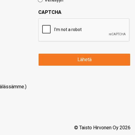
Veneilyyn
CAPTCHA
älässämme.)
© Taisto Hirvonen Oy 2026