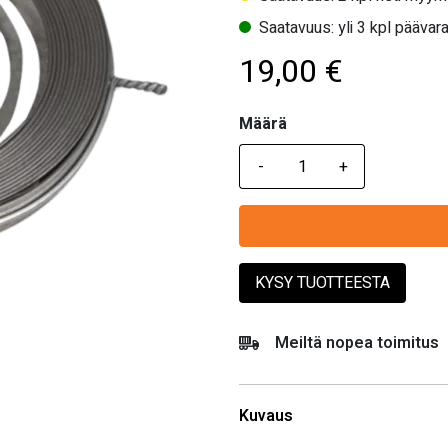
Saatavuus: yli 3 kpl päävara
19,00
€
Määrä
Määrä
KYSY TUOTTEESTA
Meiltä nopea toimitus
Kuvaus