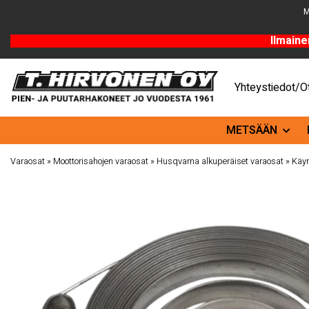
M
Ilmaine
Yhteystiedot/Ot
METSÄÄN
Varaosat
»
Moottorisahojen varaosat
»
Husqvarna alkuperäiset varaosat
»
Käyn