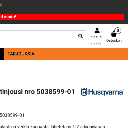
US
teisiin!
0
Kirjaudu
Ostoskori
sisään
TARJOUKSIA
tinjousi nro 5038599-01
o 5038599-01
älästä ja verkkokaupasta, lähetetään 1-2 arkipäivässä