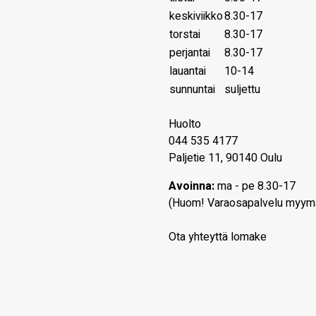
keskiviikko
8.30-17
torstai
8.30-17
perjantai
8.30-17
lauantai
10-14
sunnuntai
suljettu
Huolto
044 535 4177
Paljetie 11, 90140 Oulu
Avoinna:
ma - pe 8.30-17
(Huom! Varaosapalvelu myym
Ota yhteyttä lomake