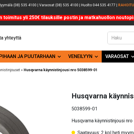
yymälä (08) 535 4100 | Varaosat (08) 535 4100 | Huolto 044 535 4177 |
RAHOIT
n toimitus yli 250€ tilauksille postin ja matkahuollon noutopis
a yhteyttä
PIHAAN JA PUUTARHAAN
VENEILYYN
VARAOSAT
nistinjouset
»
Husqvarna käynnistinjousi nro 5038599-01
Husqvarna käynnis
5038599-01
Husqvarna käynnistinjousi nr
Saatavuus: 2 kpl heti myym