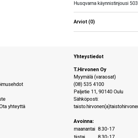
Husqvarna käynnistinjousi 5
Arviot (0)
Yhteystiedot
T.Hirvonen Oy
Myymälä (varaosat)
pimusehdot
(08) 535 4100
Paljetie 11
,
90140
Oulu
ste
Sähköposti:
Ota yhteyttä
taisto.hirvonen(a)taistohirvonen
Avoinna:
maanantai
8.30-17
tiistai
8.30-17