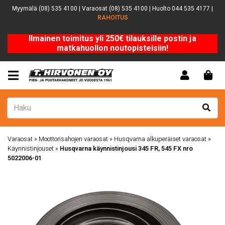
Myymälä (08) 535 4100 | Varaosat (08) 535 4100 | Huolto 044 535 4177 |
RAHOITUS
Ilmainen toimitus yli 250€ tilauksille postin ja
matkahuollon noutopisteisiin!
Varaosat
»
Moottorisahojen varaosat
»
Husqvarna alkuperäiset varaosat
»
Käynnistinjouset
»
Husqvarna käynnistinjousi 345 FR, 545 FX nro
5022006-01