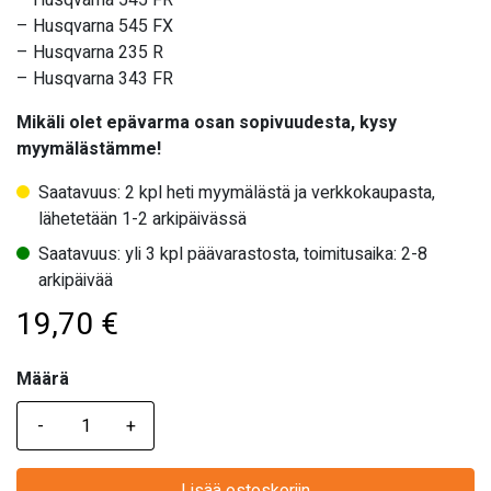
– Husqvarna 545 FR
– Husqvarna 545 FX
– Husqvarna 235 R
– Husqvarna 343 FR
Mikäli olet epävarma osan sopivuudesta, kysy
myymälästämme!
Saatavuus: 2 kpl heti myymälästä ja verkkokaupasta,
lähetetään 1-2 arkipäivässä
Saatavuus: yli 3 kpl päävarastosta, toimitusaika: 2-8
arkipäivää
19,70
€
Määrä
Määrä