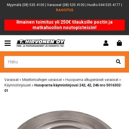
Myymälä (08) 535 4100 | Varaosat (08) 535 4100 | Huolto 044 535 4177 |
RAHOITUS
Ilmainen toimitus yli 250€ tilauksille postin ja
matkahuollon noutopisteisiin!
Varaosat
»
Moottorisahojen varaosat
»
Husqvarna alkuperäiset varaosat
»
Käynnistinjouset
»
Husqvarna käynnistinjousi 242, 42, 246 nro 5016302-
01