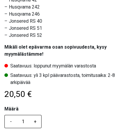
– Husqvarna 42
– Husqvarna 242
– Husqvarna 246
– Jonsered RS 40
– Jonsered RS 51
– Jonsered RS 52
Mikäli olet epävarma osan sopivuudesta, kysy
myymälästämme!
Saatavuus: loppunut myymälän varastosta
Saatavuus: yli 3 kpl päävarastosta, toimitusaika: 2-8
arkipäivää
20,50
€
Määrä
Määrä