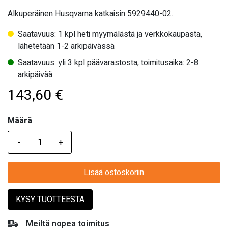
Alkuperäinen Husqvarna katkaisin 5929440-02.
Saatavuus: 1 kpl heti myymälästä ja verkkokaupasta,
lähetetään 1-2 arkipäivässä
Saatavuus: yli 3 kpl päävarastosta, toimitusaika: 2-8
arkipäivää
143,60
€
Määrä
Määrä
Lisää ostoskoriin
KYSY TUOTTEESTA
Meiltä nopea toimitus