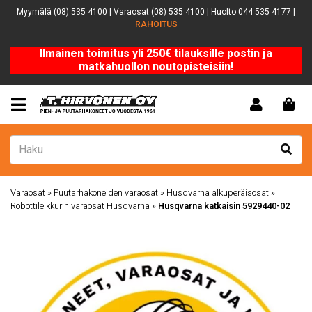
Myymälä (08) 535 4100 | Varaosat (08) 535 4100 | Huolto 044 535 4177 |
RAHOITUS
Ilmainen toimitus yli 250€ tilauksille postin ja
matkahuollon noutopisteisiin!
Varaosat
»
Puutarhakoneiden varaosat
»
Husqvarna alkuperäisosat
»
Robottileikkurin varaosat Husqvarna
»
Husqvarna katkaisin 5929440-02