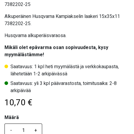
7382202-25
Alkuperäinen Husqvarna Kampiakselin laakeri 15x35x11
7382202-25.
Husqvarna alkuperäisvaraosa.
Mikäli olet epävarma osan sopivuudesta, kysy
myymälästämme!
Saatavuus: 1 kpl heti myymälästä ja verkkokaupasta,
lähetetään 1-2 arkipäivässä
Saatavuus: yli 3 kpl päävarastosta, toimitusaika: 2-8
arkipäivää
10,70
€
Määrä
Määrä