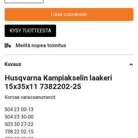
Lisää ostoskoriin
KYSY TUOTTEESTA
Meiltä nopea toimitus
Kuvaus
Husqvarna Kampiakselin laakeri
15x35x11 7382202-25
Korvaa varaosanumerot:
504 23 00‑13
504 23 30‑00
505 30 27‑22
738 22 02‑15