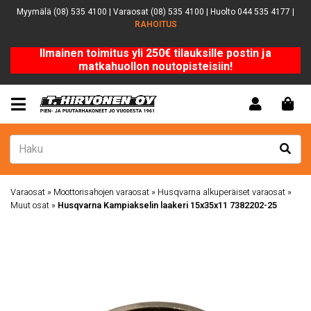
Myymälä (08) 535 4100 | Varaosat (08) 535 4100 | Huolto 044 535 4177 |
RAHOITUS
Ilmainen toimitus yli 250€ tilauksille postin ja
matkahuollon noutopisteisiin!
Varaosat
»
Moottorisahojen varaosat
»
Husqvarna alkuperäiset varaosat
»
Muut osat
»
Husqvarna Kampiakselin laakeri 15x35x11 7382202-25