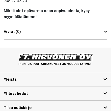
738 22 02‑20
Mikäli olet epävarma osan sopivuudesta, kysy
myymälästämme!
Arviot (0)
Yleistä
Yhteystiedot
Tilaa uutiskirje