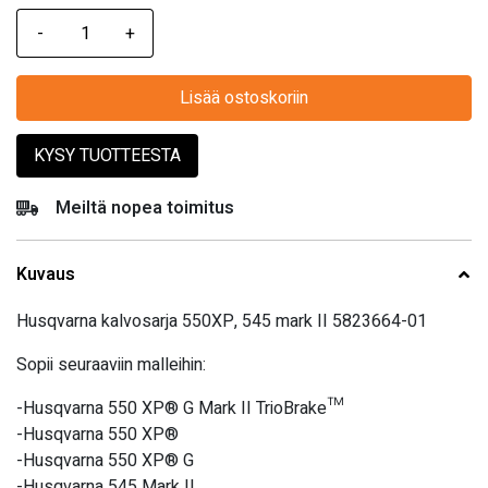
Lisää ostoskoriin
KYSY TUOTTEESTA
Meiltä nopea toimitus
Kuvaus
Husqvarna kalvosarja 550XP, 545 mark II 5823664-01
Sopii seuraaviin malleihin:
-Husqvarna 550 XP® G Mark II TrioBrake™
-Husqvarna 550 XP®
-Husqvarna 550 XP® G
-Husqvarna 545 Mark II