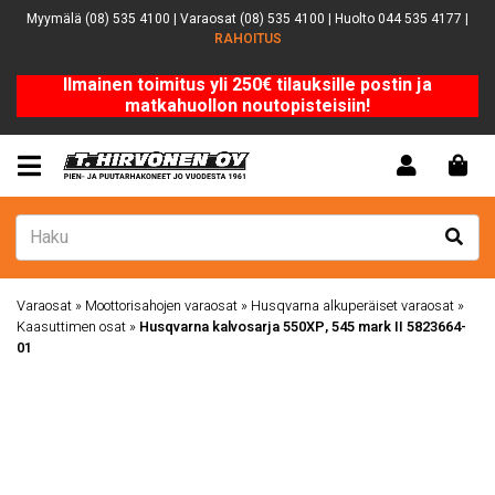
Myymälä (08) 535 4100 | Varaosat (08) 535 4100 | Huolto 044 535 4177 |
RAHOITUS
Ilmainen toimitus yli 250€ tilauksille postin ja
matkahuollon noutopisteisiin!
Varaosat
»
Moottorisahojen varaosat
»
Husqvarna alkuperäiset varaosat
»
Kaasuttimen osat
»
Husqvarna kalvosarja 550XP, 545 mark II 5823664-
01