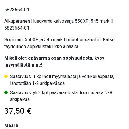
5823664-01
Alkuperäinen Husqvarna kalvosarja 550XP, 545 mark II
5823664-01
Sopii mm. 550XP ja 545 mark II moottorisahoihin. Katso
täydellinen sopivuustaulukko alhaalta!
Mikäli olet epävarma osan sopivuudesta, kysy
myymälästämme!
Saatavuus: 1 kpl heti myymälästä ja verkkokaupasta,
lähetetään 1-2 arkipäivässä
Saatavuus: yli 3 kpl päävarastosta, toimitusaika: 2-8
arkipäivää
37,50
€
Määrä
Määrä